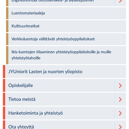
Digineuvontaa tietotekniikka- ja älylaitepulmiin
Luentomateriaaleja
Kulttuurimatkat
Verkkoluentoja välittävät yhteistyöoppilaitokset
Ikis-luentojen tilaaminen yhteistyöoppilaitoksille ja muille
yhteistyötahoille
JYUniorit Lasten ja nuorten yliopisto
Opiskelijalle
Tietoa meistä
Hanketoiminta ja yhteistyö
Ota yhteyttä