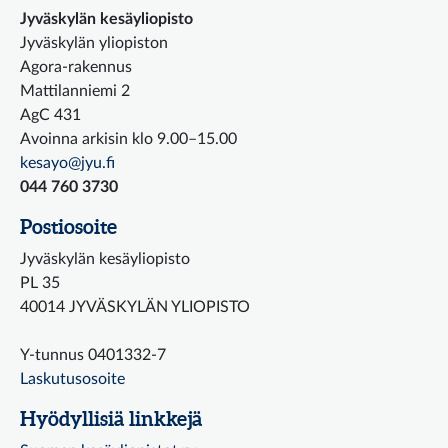
Jyväskylän kesäyliopisto
Jyväskylän yliopiston
Agora-rakennus
Mattilanniemi 2
AgC 431
Avoinna arkisin klo 9.00–15.00
kesayo@jyu.fi
044 760 3730
Postiosoite
Jyväskylän kesäyliopisto
PL 35
40014 JYVÄSKYLÄN YLIOPISTO
Y-tunnus 0401332-7
Laskutusosoite
Hyödyllisiä linkkejä