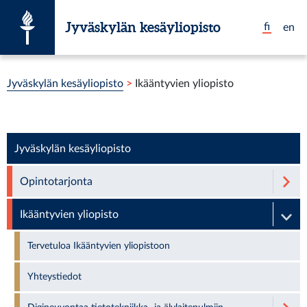
Siirry suoraan sisältöön
Jyväskylän kesäyliopisto
fi
en
Olet tässä:
Jyväskylän kesäyliopisto
>
Ikääntyvien yliopisto
Jyväskylän kesäyliopisto
Opintotarjonta
Ikääntyvien yliopisto
Tervetuloa Ikääntyvien yliopistoon
Yhteystiedot