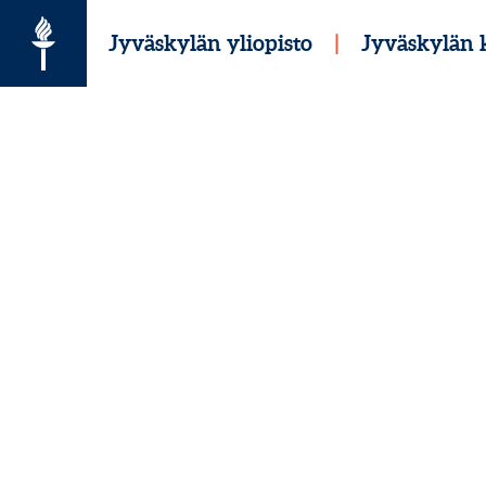
Siirry suoraan sisältöön
Jyväskylän yliopisto
|
Jyväskylän k