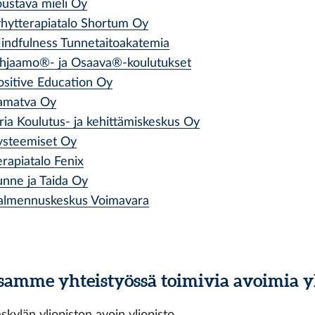
oustava mieli Oy
yhytterapiatalo Shortum Oy
indfulness Tunnetaitoakatemia
hjaamo®- ja Osaava®-koulutukset
ositive Education Oy
amatva Oy
iria Koulutus- ja kehittämiskeskus Oy
ysteemiset Oy
erapiatalo Fenix
unne ja Taida Oy
almennuskeskus Voimavara
amme yhteistyössä toimivia avoimia yl
skylän yliopiston avoin yliopisto