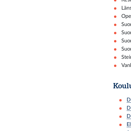
Läns
Ope
Suo
Suom
Suom
Suo
Stei
Vanh
Koul
D
D
D
El