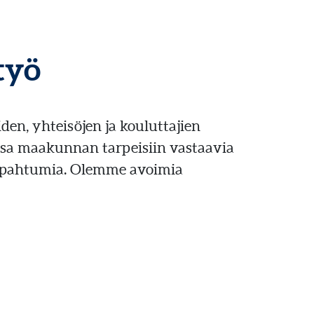
työ
den, yhteisöjen ja kouluttajien
a maakunnan tarpeisiin vastaavia
 tapahtumia. Olemme avoimia