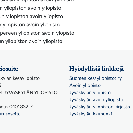
n yliopiston avoin yliopisto
n yliopiston avoin yliopisto
eyliopiston avoin yliopisto
ereen yliopiston avoin ylopisto
n yliopiston avoin yliopisto
iosoite
Hyödyllisiä linkkejä
kylän kesäyliopisto
Suomen kesäyliopistot ry
5
Avoin yliopisto
4 JYVÄSKYLÄN YLIOPISTO
Jyväskylän yliopisto
Jyväskylän avoin yliopisto
nnus 0401332-7
Jyväskylän yliopiston kirjasto
utusosoite
Jyväskylän kaupunki