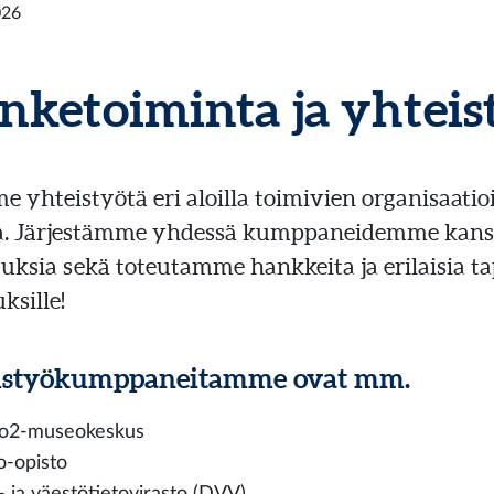
026
nketoiminta ja yhteis
 yhteistyötä eri aloilla toimivien organisaatioi
a. Järjestämme yhdessä kumppaneidemme kanss
uksia sekä toteutamme hankkeita ja erilaisia
ksille!
istyökumppaneitamme ovat mm.
to2-museokeskus
o-opisto
- ja väestötietovirasto (DVV)