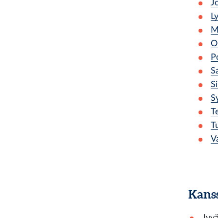
J
L
M
O
P
S
S
S
T
T
V
Kanss
Jyvä