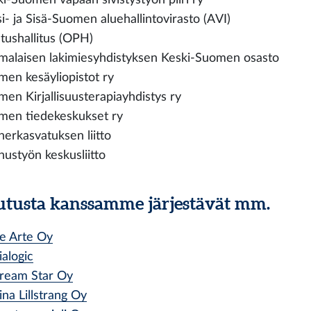
i- ja Sisä-Suomen aluehallintovirasto (AVI)
tushallitus (OPH)
malaisen lakimiesyhdistyksen Keski-Suomen osasto
en kesäyliopistot ry
en Kirjallisuusterapiayhdistys ry
men tiedekeskukset ry
nerkasvatuksen liitto
ustyön keskusliitto
utusta kanssamme järjestävät mm.
e Arte Oy
ialogic
ream Star Oy
ina Lillstrang Oy