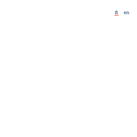
fi
en