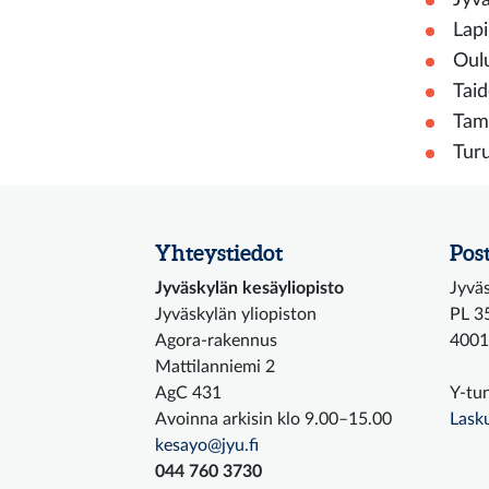
Lapi
Oulu
Taid
Tamp
Turu
Yhteystiedot
Post
Jyväskylän kesäyliopisto
Jyväs
Jyväskylän yliopiston
PL 3
Agora-rakennus
4001
Mattilanniemi 2
AgC 431
Y-tu
Avoinna arkisin klo 9.00–15.00
Lask
kesayo@jyu.fi
044 760 3730