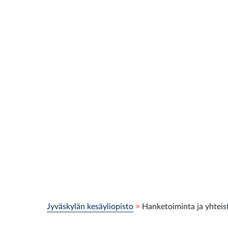
Olet tässä:
Jyväskylän kesäyliopisto
>
Hanketoiminta ja yhteis