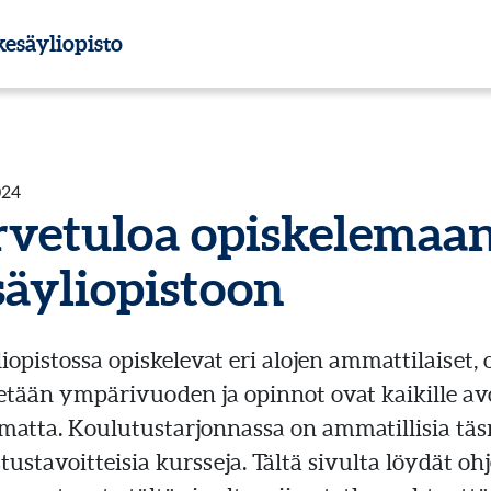
esäyliopisto
024
rvetuloa opiskelemaa
säyliopistoon
iopistossa opiskelevat eri alojen ammattilaiset, o
tetään ympärivuoden ja opinnot ovat kaikille av
matta. Koulutustarjonnassa on ammatillisia tä
tustavoitteisia kursseja. Tältä sivulta löydät o