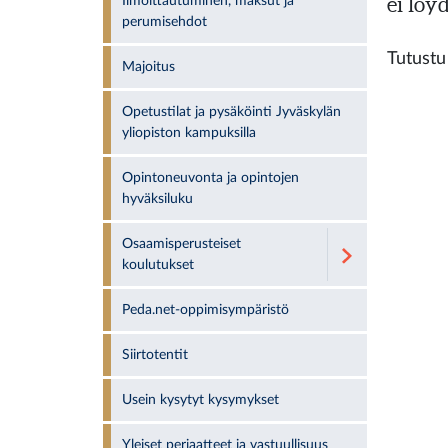
ei löy
Ilmoittautuminen, maksut ja
perumisehdot
Tutust
Majoitus
Opetustilat ja pysäköinti Jyväskylän
yliopiston kampuksilla
Opintoneuvonta ja opintojen
hyväksiluku
Osaamisperusteiset
koulutukset
Peda.net-oppimisympäristö
Siirtotentit
Usein kysytyt kysymykset
Yleiset periaatteet ja vastuullisuus