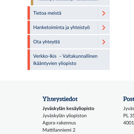
Tietoa meistä
Hanketoiminta ja yhteistyö
Ota yhteyttä
Verkko-Ikis – Valtakunnallinen
Ikääntyvien yliopisto
Yhteystiedot
Post
Jyväskylän kesäyliopisto
Jyväs
Jyväskylän yliopiston
PL 3
Agora-rakennus
4001
Mattilanniemi 2