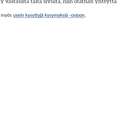
dy vastausta tältä sivulta, niin otathan yhteyt
u myös
usein kysyttyjä kysymyksiä -osioon
.