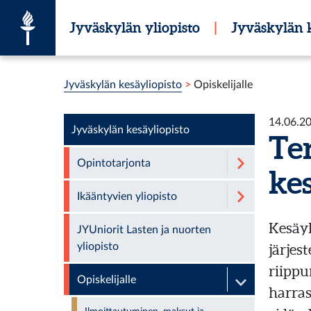
Siirry suoraan sisältöön
Jyväskylän yliopisto
|
Jyväskylän k
Olet tässä:
Jyväskylän kesäyliopisto
>
Opiskelijalle
14.06.2
Jyväskylän kesäyliopisto
Te
Opintotarjonta
ke
Ikääntyvien yliopisto
Kesäyl
JYUniorit Lasten ja nuorten
yliopisto
järjes
riippu
Opiskelijalle
harras