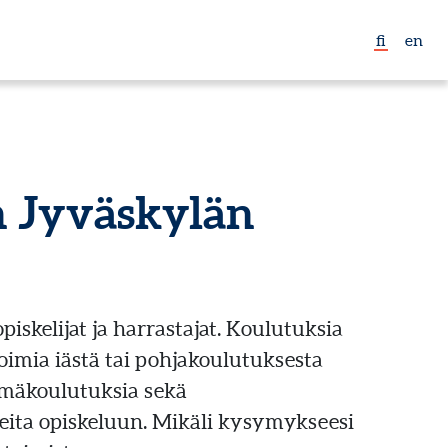
fi
en
n Jyväskylän
piskelijat ja harrastajat. Koulutuksia
oimia iästä tai pohjakoulutuksesta
smäkoulutuksia sekä
hjeita opiskeluun. Mikäli kysymykseesi