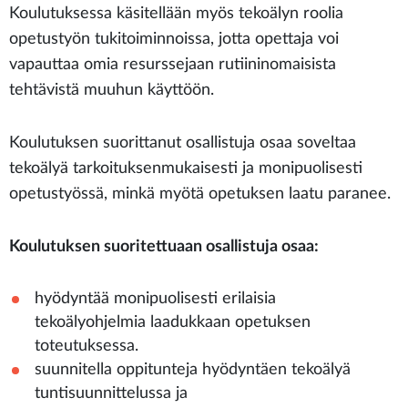
K
oulutu
ksessa
käsit
ellään
myös
tekoälyn roolia
opetustyön tuk
itoimin
noissa
,
jott
a opettaja voi
vapauttaa omia resurssejaan
rutiin
in
omaisista
tehtävistä m
uuhun käyttöön.
Koulutuksen suoritt
anut
osallistuja
osaa
soveltaa
tekoälyä tarkoituksenmukaisesti
ja monipuolisesti
opetustyö
ssä
, minkä myötä opetuks
en laatu paranee
.
Koulutuksen suoritettuaan osallistuja osaa:
hyödyntää monipuolisesti erilaisia
tekoälyohjelmia laadukkaan opetuksen
toteutuksessa.
suunnitella oppitunteja hyödyntäen tekoälyä
tuntisuunnittelussa ja