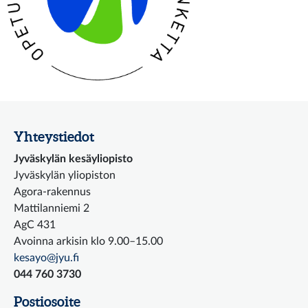
Yhteystiedot
Jyväskylän kesäyliopisto
Jyväskylän yliopiston
Agora-rakennus
Mattilanniemi 2
AgC 431
Avoinna arkisin klo 9.00–15.00
kesayo@jyu.fi
044 760 3730
Postiosoite