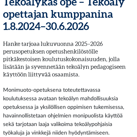
Tekoälykäs ope – Tekoäly
opettajan kumppanina
1.8.2024–30.6.2026
Hanke tarjoaa lukuvuonna 2025–2026
perusopetuksen opetushenkilöstölle
pitkäkestoisen koulutuskokonaisuuden, jolla
lisätään ja syvennetään tekoälyn pedagogiseen
käyttöön liittyvää osaamista.
Monimuoto-opetuksena toteutettavassa
k
oulutukse
ssa
ava
taan
te
koälyn mahdollisuuksia
opetuksessa ja yksilöllisen oppimisen tukemisessa
,
havainnollistetaan
ohjelmien monipuolista
käyttöä
sekä
tarjotaan
laaja valikoima tekoälypohjaisia
työkaluja
ja
vinkkejä niiden hyödyntämiseen.