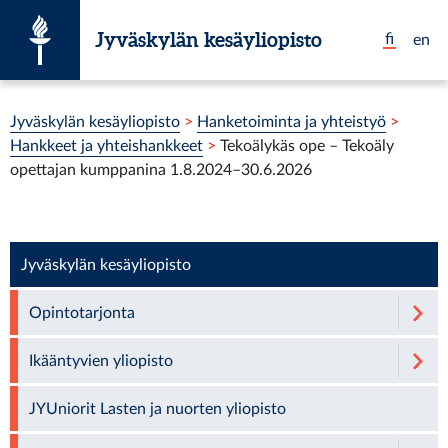
Siirry suoraan sisältöön
Jyväskylän kesäyliopisto
fi
en
Olet tässä:
Jyväskylän kesäyliopisto
>
Hanketoiminta ja yhteistyö
>
Hankkeet ja yhteishankkeet
>
Tekoälykäs ope – Tekoäly
opettajan kumppanina 1.8.2024–30.6.2026
Jyväskylän kesäyliopisto
Opintotarjonta
Ikääntyvien yliopisto
JYUniorit Lasten ja nuorten yliopisto