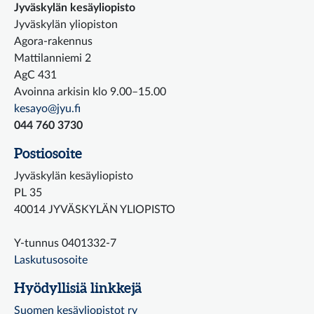
Jyväskylän kesäyliopisto
Jyväskylän yliopiston
Agora-rakennus
Mattilanniemi 2
AgC 431
Avoinna arkisin klo 9.00–15.00
kesayo@jyu.fi
044 760 3730
Postiosoite
Jyväskylän kesäyliopisto
PL 35
40014 JYVÄSKYLÄN YLIOPISTO
Y-tunnus 0401332-7
Laskutusosoite
Hyödyllisiä linkkejä
Suomen kesäyliopistot ry