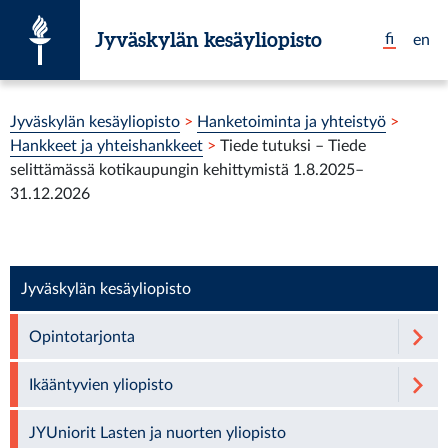
Siirry suoraan sisältöön
Jyväskylän kesäyliopisto
fi
en
Olet tässä:
Jyväskylän kesäyliopisto
>
Hanketoiminta ja yhteistyö
>
Hankkeet ja yhteishankkeet
>
Tiede tutuksi – Tiede
selittämässä kotikaupungin kehittymistä 1.8.2025–
31.12.2026
Jyväskylän kesäyliopisto
Opintotarjonta
Ikääntyvien yliopisto
JYUniorit Lasten ja nuorten yliopisto