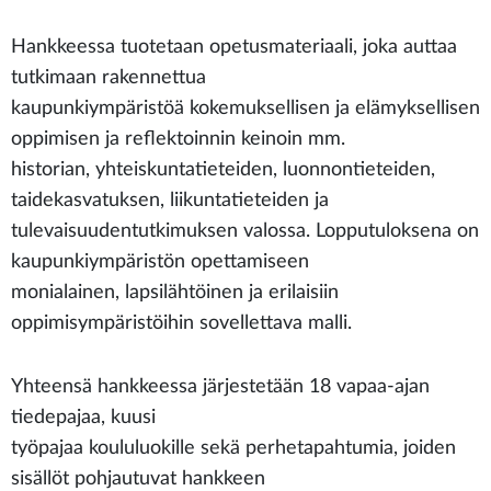
Hankkeessa tuotetaan opetusmateriaali, joka auttaa
tutkimaan rakennettua
kaupunkiympäristöä kokemuksellisen ja elämyksellisen
oppimisen ja reflektoinnin keinoin mm.
historian, yhteiskuntatieteiden, luonnontieteiden,
taidekasvatuksen, liikuntatieteiden ja
tulevaisuudentutkimuksen valossa. Lopputuloksena on
kaupunkiympäristön opettamiseen
monialainen, lapsilähtöinen ja erilaisiin
oppimisympäristöihin sovellettava malli.
Yhteensä hankkeessa järjestetään 18 vapaa-ajan
tiedepajaa, kuusi
työpajaa koululuokille sekä perhetapahtumia, joiden
sisällöt pohjautuvat hankkeen