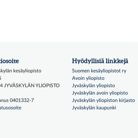
iosoite
Hyödyllisiä linkkejä
kylän kesäyliopisto
Suomen kesäyliopistot ry
5
Avoin yliopisto
4 JYVÄSKYLÄN YLIOPISTO
Jyväskylän yliopisto
Jyväskylän avoin yliopisto
nnus 0401332-7
Jyväskylän yliopiston kirjasto
utusosoite
Jyväskylän kaupunki