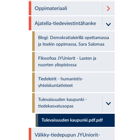
Oppimateriaali
Ajatella-tiedeviestintähanke
Blogi: Demokratialeirillä opettamassa
ja itsekin oppimassa, Sara Salomaa
Filosofiaa JYUniorit - Lasten ja
nuorten yliopistossa
Tiedeleirit - humanistis-
yhteiskuntatieteet
Tulevaisuuden kaupunki -
tiedekasvatusopas
Tulevaisuuden kaupunki.pdf.pdf
Välkky-tiedepupun JYUniorit-