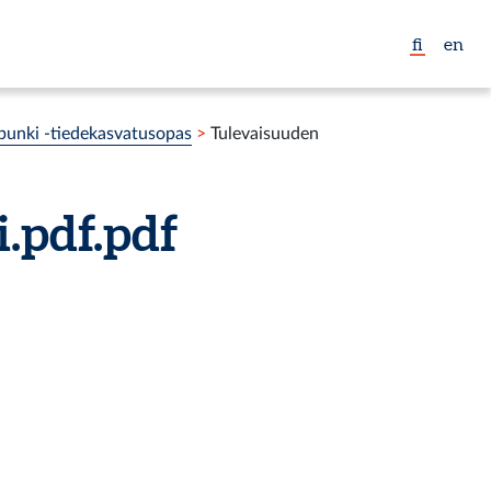
fi
en
punki -tiedekasvatusopas
>
Tulevaisuuden
.pdf.pdf