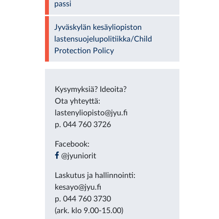
passi
Jyväskylän kesäyliopiston
lastensuojelupolitiikka/Child
Protection Policy
Kysymyksiä? Ideoita?
Ota yhteyttä:
lastenyliopisto@jyu.fi
p. 044 760 3726
Facebook:
@jyuniorit
Laskutus ja hallinnointi:
kesayo@jyu.fi
p. 044 760 3730
(ark. klo 9.00-15.00)