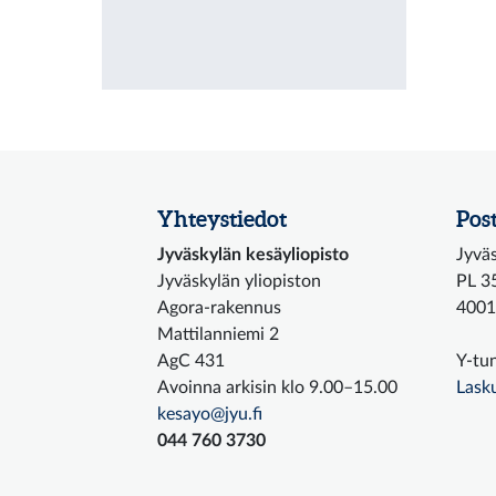
Yhteystiedot
Post
Jyväskylän kesäyliopisto
Jyväs
Jyväskylän yliopiston
PL 3
Agora-rakennus
4001
Mattilanniemi 2
AgC 431
Y-tu
Avoinna arkisin klo 9.00–15.00
Lask
kesayo@jyu.fi
044 760 3730