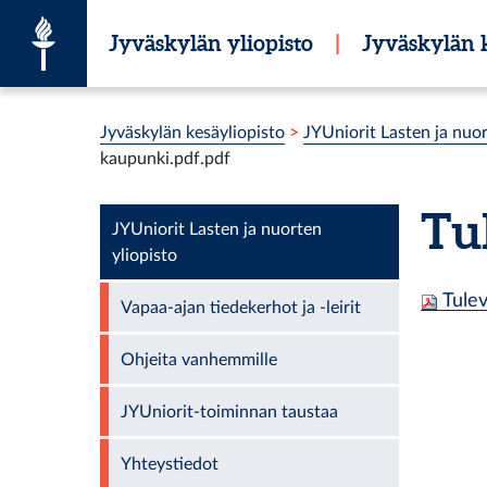
Siirry suoraan sisältöön
Jyväskylän yliopisto
|
Jyväskylän k
Olet tässä:
Jyväskylän kesäyliopisto
>
JYUniorit Lasten ja nuor
kaupunki.pdf.pdf
Tu
JYUniorit Lasten ja nuorten
yliopisto
Tulev
Vapaa-ajan tiedekerhot ja -leirit
Ohjeita vanhemmille
JYUniorit-toiminnan taustaa
Yhteystiedot