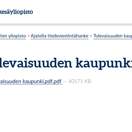
esäyliopisto
ten yliopisto
>
Ajatella-tiedeviestintähanke
>
Tulevaisuuden kau
levaisuuden kaupunki
aisuuden kaupunki.pdf.pdf
— 40171 KB