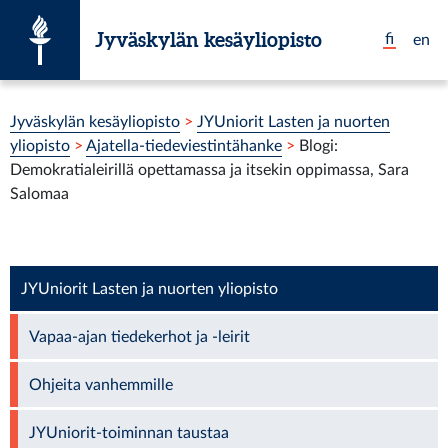
Siirry suoraan sisältöön
Jyväskylän kesäyliopisto
fi
en
Olet tässä:
Jyväskylän kesäyliopisto
>
JYUniorit Lasten ja nuorten
yliopisto
>
Ajatella-tiedeviestintähanke
>
Blogi:
Demokratialeirillä opettamassa ja itsekin oppimassa, Sara
Salomaa
JYUniorit Lasten ja nuorten yliopisto
Vapaa-ajan tiedekerhot ja -leirit
Ohjeita vanhemmille
JYUniorit-toiminnan taustaa