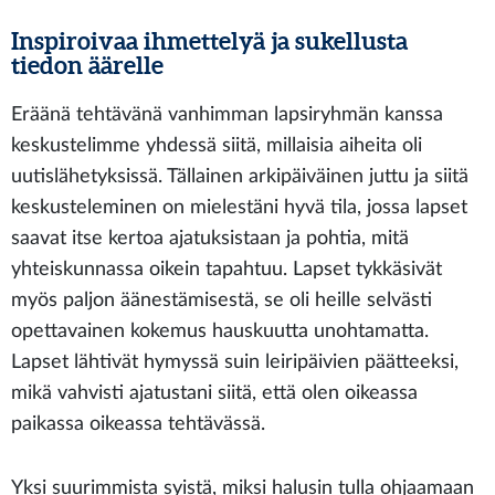
Inspiroivaa ihmettelyä ja sukellusta
tiedon äärelle
Eräänä tehtävänä vanhimman lapsiryhmän kanssa
keskustelimme yhdessä siitä, millaisia aiheita oli
uutislähetyksissä. Tällainen arkipäiväinen juttu ja siitä
keskusteleminen on mielestäni hyvä tila, jossa lapset
saavat itse kertoa ajatuksistaan ja pohtia, mitä
yhteiskunnassa oikein tapahtuu. Lapset tykkäsivät
myös paljon äänestämisestä, se oli heille selvästi
opettavainen kokemus hauskuutta unohtamatta.
Lapset lähtivät hymyssä suin leiripäivien päätteeksi,
mikä vahvisti ajatustani siitä, että olen oikeassa
paikassa oikeassa tehtävässä.
Yksi suurimmista syistä, miksi halusin tulla ohjaamaan