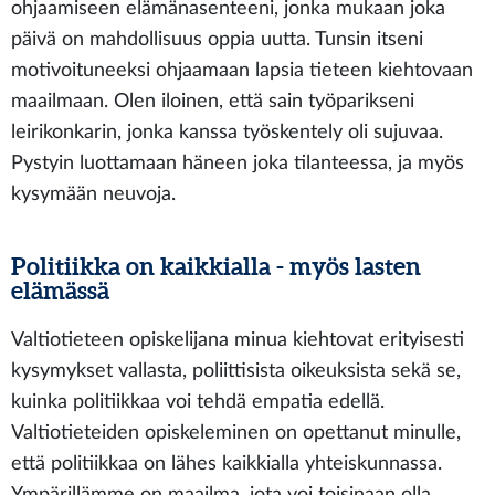
ohjaamiseen elämänasenteeni, jonka mukaan joka
päivä on mahdollisuus oppia uutta. Tunsin itseni
motivoituneeksi ohjaamaan lapsia tieteen kiehtovaan
maailmaan. Olen iloinen, että sain työparikseni
leirikonkarin, jonka kanssa työskentely oli sujuvaa.
Pystyin luottamaan häneen joka tilanteessa, ja myös
kysymään neuvoja.
Politiikka on kaikkialla - myös lasten
elämässä
Valtiotieteen opiskelijana minua kiehtovat erityisesti
kysymykset vallasta, poliittisista oikeuksista sekä se,
kuinka politiikkaa voi tehdä empatia edellä.
Valtiotieteiden opiskeleminen on opettanut minulle,
että politiikkaa on lähes kaikkialla yhteiskunnassa.
Ympärillämme on maailma, jota voi toisinaan olla