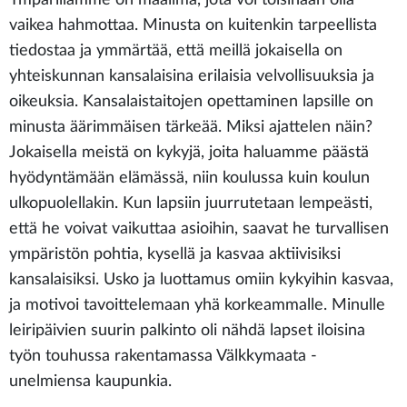
vaikea hahmottaa. Minusta on kuitenkin tarpeellista
tiedostaa ja ymmärtää, että meillä jokaisella on
yhteiskunnan kansalaisina erilaisia velvollisuuksia ja
oikeuksia. Kansalaistaitojen opettaminen lapsille on
minusta äärimmäisen tärkeää. Miksi ajattelen näin?
Jokaisella meistä on kykyjä, joita haluamme päästä
hyödyntämään elämässä, niin koulussa kuin koulun
ulkopuolellakin. Kun lapsiin juurrutetaan lempeästi,
että he voivat vaikuttaa asioihin, saavat he turvallisen
ympäristön pohtia, kysellä ja kasvaa aktiivisiksi
kansalaisiksi. Usko ja luottamus omiin kykyihin kasvaa,
ja motivoi tavoittelemaan yhä korkeammalle. Minulle
leiripäivien suurin palkinto oli nähdä lapset iloisina
työn touhussa rakentamassa Välkkymaata -
unelmiensa kaupunkia.