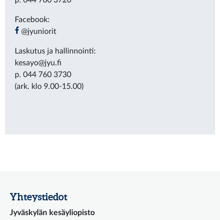
Facebook:
@jyuniorit
Laskutus ja hallinnointi:
kesayo@jyu.fi
p. 044 760 3730
(ark. klo 9.00-15.00)
Yhteystiedot
Jyväskylän kesäyliopisto