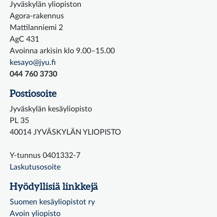
Jyväskylän yliopiston
Agora-rakennus
Mattilanniemi 2
AgC 431
Avoinna arkisin klo 9.00–15.00
kesayo@jyu.fi
044 760 3730
Postiosoite
Jyväskylän kesäyliopisto
PL 35
40014 JYVÄSKYLÄN YLIOPISTO
Y-tunnus 0401332-7
Laskutusosoite
Hyödyllisiä linkkejä
Suomen kesäyliopistot ry
Avoin yliopisto