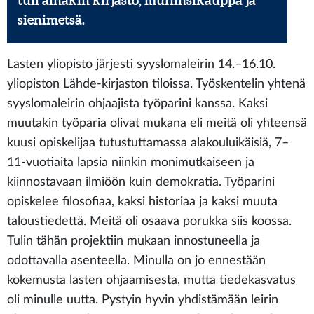
tuli ainakin kirjasto, muffinsikauppa ja
sienimetsä.
Lasten yliopisto järjesti syyslomaleirin 14.–16.10.
yliopiston Lähde-kirjaston tiloissa. Työskentelin yhtenä
syyslomaleirin ohjaajista työparini kanssa. Kaksi
muutakin työparia olivat mukana eli meitä oli yhteensä
kuusi opiskelijaa tutustuttamassa alakouluikäisiä, 7–
11-vuotiaita lapsia niinkin monimutkaiseen ja
kiinnostavaan ilmiöön kuin demokratia. Työparini
opiskelee filosofiaa, kaksi historiaa ja kaksi muuta
taloustiedettä. Meitä oli osaava porukka siis koossa.
Tulin tähän projektiin mukaan innostuneella ja
odottavalla asenteella. Minulla on jo ennestään
kokemusta lasten ohjaamisesta, mutta tiedekasvatus
oli minulle uutta. Pystyin hyvin yhdistämään leirin