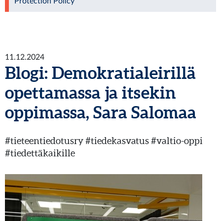
Protection Policy
11.12.2024
Blogi: Demokratialeirillä
opettamassa ja itsekin
oppimassa, Sara Salomaa
#tieteentiedotusry #tiedekasvatus #valtio-oppi
#tiedettäkaikille