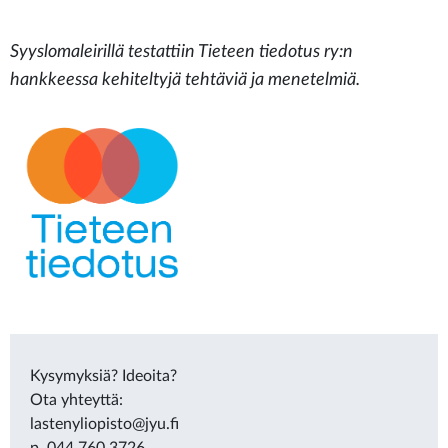
Syyslomaleirillä testattiin Tieteen tiedotus ry:n
hankkeessa kehiteltyjä tehtäviä ja menetelmiä.
Kysymyksiä? Ideoita?
Ota yhteyttä:
lastenyliopisto@jyu.fi
p. 044 760 3726