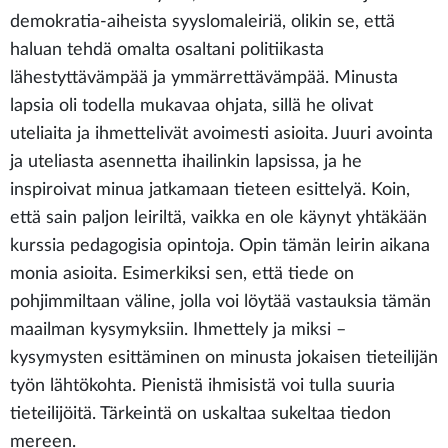
demokratia-aiheista syyslomaleiriä, olikin se, että
haluan tehdä omalta osaltani politiikasta
lähestyttävämpää ja ymmärrettävämpää. Minusta
lapsia oli todella mukavaa ohjata, sillä he olivat
uteliaita ja ihmettelivät avoimesti asioita. Juuri avointa
ja uteliasta asennetta ihailinkin lapsissa, ja he
inspiroivat minua jatkamaan tieteen esittelyä. Koin,
että sain paljon leiriltä, vaikka en ole käynyt yhtäkään
kurssia pedagogisia opintoja. Opin tämän leirin aikana
monia asioita. Esimerkiksi sen, että tiede on
pohjimmiltaan väline, jolla voi löytää vastauksia tämän
maailman kysymyksiin. Ihmettely ja miksi –
kysymysten esittäminen on minusta jokaisen tieteilijän
työn lähtökohta. Pienistä ihmisistä voi tulla suuria
tieteilijöitä. Tärkeintä on uskaltaa sukeltaa tiedon
mereen.