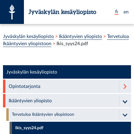
Siirry suoraan sisältöön
Jyväskylän kesäyliopisto
fi
en
Olet tässä:
Jyväskylän kesäyliopisto
>
Ikääntyvien yliopisto
>
Tervetuloa
Ikääntyvien yliopistoon
>
Ikis_syys24.pdf
Jyväskylän kesäyliopisto
Opintotarjonta
Ikääntyvien yliopisto
Tervetuloa Ikääntyvien yliopistoon
Ikis_syys24.pdf