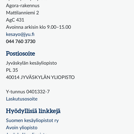
Agora-rakennus
Mattilanniemi 2
AgC 431
Avoinna arkisin klo 9.00–15.00
kesayo@jyu.fi
044 760 3730
Postiosoite
Jyväskylän kesäyliopisto
PL 35
40014 JYVÄSKYLÄN YLIOPISTO
Y-tunnus 0401332-7
Laskutusosoite
Hyödyllisiä linkkejä
Suomen kesäyliopistot ry
Avoin yliopisto