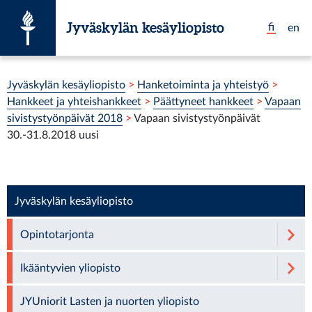
Siirry suoraan sisältöön
Jyväskylän kesäyliopisto
fi
en
Olet tässä:
Jyväskylän kesäyliopisto
>
Hanketoiminta ja yhteistyö
>
Hankkeet ja yhteishankkeet
>
Päättyneet hankkeet
>
Vapaan
sivistystyönpäivät 2018
>
Vapaan sivistystyönpäivät
30.-31.8.2018 uusi
Jyväskylän kesäyliopisto
Opintotarjonta
Ikääntyvien yliopisto
JYUniorit Lasten ja nuorten yliopisto