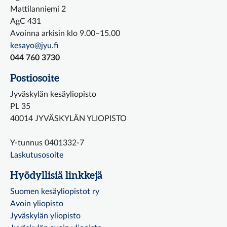
Mattilanniemi 2
AgC 431
Avoinna arkisin klo 9.00–15.00
kesayo@jyu.fi
044 760 3730
Postiosoite
Jyväskylän kesäyliopisto
PL 35
40014 JYVÄSKYLÄN YLIOPISTO
Y-tunnus 0401332-7
Laskutusosoite
Hyödyllisiä linkkejä
Suomen kesäyliopistot ry
Avoin yliopisto
Jyväskylän yliopisto