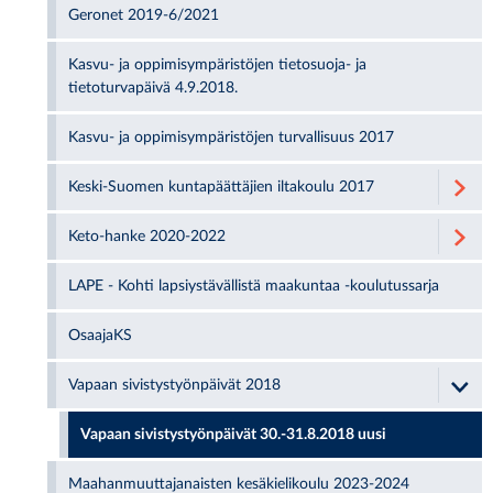
Geronet 2019-6/2021
Kasvu- ja oppimisympäristöjen tietosuoja- ja
tietoturvapäivä 4.9.2018.
Kasvu- ja oppimisympäristöjen turvallisuus 2017
Keski-Suomen kuntapäättäjien iltakoulu 2017
Keto-hanke 2020-2022
LAPE - Koh­ti lap­siys­tä­väl­listä maa­kun­taa -kou­lu­tus­sar­ja
OsaajaKS
Vapaan sivistystyönpäivät 2018
Vapaan sivistystyönpäivät 30.-31.8.2018 uusi
Maahanmuuttajanaisten kesäkielikoulu 2023-2024