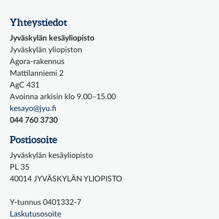
Yhteystiedot
Jyväskylän kesäyliopisto
Jyväskylän yliopiston
Agora-rakennus
Mattilanniemi 2
AgC 431
Avoinna arkisin klo 9.00–15.00
kesayo@jyu.fi
044 760 3730
Postiosoite
Jyväskylän kesäyliopisto
PL 35
40014 JYVÄSKYLÄN YLIOPISTO
Y-tunnus 0401332-7
Laskutusosoite