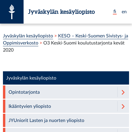
Siirry suoraan sisältöön
Jyväskylän kesäyliopisto
fi
en
Olet tässä:
Jyväskylän kesäyliopisto
>
KESO – Keski-Suomen Sivistys- ja
Oppimisverkosto
>
O3 Keski-Suomi koulutustarjonta kevät
2020
Jyväskylän kesäyliopisto
Opintotarjonta
Ikääntyvien yliopisto
JYUniorit Lasten ja nuorten yliopisto