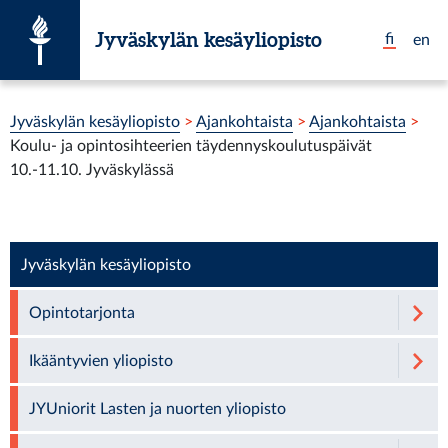
Siirry suoraan sisältöön
Jyväskylän kesäyliopisto
fi
en
Olet tässä:
Jyväskylän kesäyliopisto
>
Ajankohtaista
>
Ajankohtaista
>
Koulu- ja opintosihteerien täydennyskoulutuspäivät
10.-11.10. Jyväskylässä
Jyväskylän kesäyliopisto
Opintotarjonta
Ikääntyvien yliopisto
JYUniorit Lasten ja nuorten yliopisto