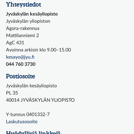
Yhteystiedot
Jyväskylän kesäyliopisto
Jyväskylän yliopiston
Agora-rakennus
Mattilanniemi 2
AgC 431
Avoinna arkisin klo 9.00–15.00
kesayo@jyu.fi
044 760 3730
Postiosoite
Jyväskylän kesäyliopisto
PL 35
40014 JYVÄSKYLÄN YLIOPISTO
Y-tunnus 0401332-7
Laskutusosoite
Hyödyllisiä linkkejä