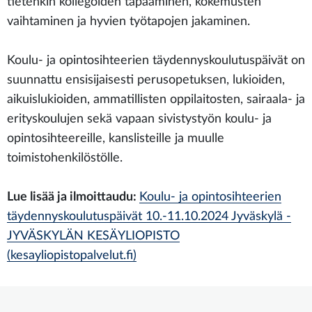
tietenkin kollegoiden tapaaminen, kokemusten
vaihtaminen ja hyvien työtapojen jakaminen.
Koulu- ja opintosihteerien täydennyskoulutuspäivät on
suunnattu ensisijaisesti perusopetuksen, lukioiden,
aikuislukioiden, ammatillisten oppilaitosten, sairaala- ja
erityskoulujen sekä vapaan sivistystyön koulu- ja
opintosihteereille, kanslisteille ja muulle
toimistohenkilöstölle.
Lue lisää ja ilmoittaudu:
Koulu- ja opintosihteerien
täydennyskoulutuspäivät 10.-11.10.2024 Jyväskylä -
JYVÄSKYLÄN KESÄYLIOPISTO
(kesayliopistopalvelut.fi)