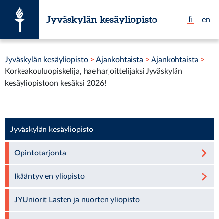
Siirry suoraan sisältöön
Jyväskylän kesäyliopisto
fi
en
Olet tässä:
Jyväskylän kesäyliopisto
>
Ajankohtaista
>
Ajankohtaista
>
Korkeakouluopiskelija, hae harjoittelijaksi Jyväskylän
kesäyliopistoon kesäksi 2026!
Jyväskylän kesäyliopisto
Opintotarjonta
Ikääntyvien yliopisto
JYUniorit Lasten ja nuorten yliopisto