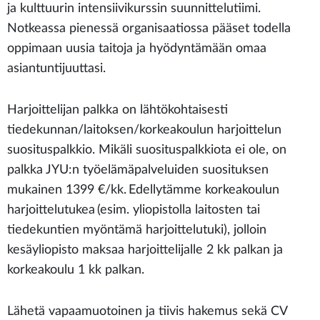
ja kulttuurin intensiivikurssin suunnittelutiimi.
Notkeassa pienessä organisaatiossa pääset todella
oppimaan uusia taitoja ja hyödyntämään omaa
asiantuntijuuttasi.
Harjoittelijan palkka on lähtökohtaisesti
tiedekunnan/laitoksen/korkeakoulun harjoittelun
suosituspalkkio. Mikäli suosituspalkkiota ei ole, on
palkka JYU:n työelämäpalveluiden suosituksen
mukainen 1399 €/kk. Edellytämme korkeakoulun
harjoittelutukea (esim. yliopistolla laitosten tai
tiedekuntien myöntämä harjoittelutuki), jolloin
kesäyliopisto maksaa harjoittelijalle 2 kk palkan ja
korkeakoulu 1 kk palkan.
Lähetä vapaamuotoinen ja tiivis hakemus sekä CV