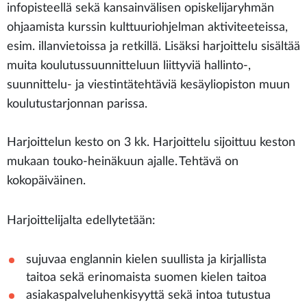
infopisteellä sekä kansainvälisen opiskelijaryhmän
ohjaamista kurssin kulttuuriohjelman aktiviteeteissa,
esim. illanvietoissa ja retkillä. Lisäksi harjoittelu sisältää
muita koulutussuunnitteluun liittyviä hallinto-,
suunnittelu- ja viestintätehtäviä kesäyliopiston muun
koulutustarjonnan parissa.
Harjoittelun kesto on 3 kk. Harjoittelu sijoittuu keston
mukaan touko-heinäkuun ajalle. Tehtävä on
kokopäiväinen.
Harjoittelijalta edellytetään:
sujuvaa englannin kielen suullista ja kirjallista
taitoa sekä erinomaista suomen kielen taitoa
asiakaspalveluhenkisyyttä sekä intoa tutustua