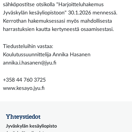
sähköpostitse otsikolla "Harjoitteluhakemus
Jyväskylän kesäyliopistoon" 30.1.2026 mennessä.
Kerrothan hakemuksessasi myös mahdollisesta
harrastuksien kautta kertyneestä osaamisestasi.
Tiedusteluihin vastaa:
Koulutussuunnittelija Annika Hasanen
annika.i.hasanen@jyu.fi
+358 44 760 3725
www.kesayo.jyu.fi
Yhteystiedot
Jyväskylän kesäyliopisto