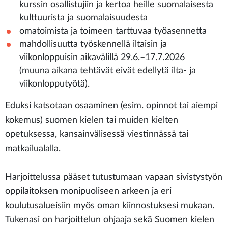
kurssin osallistujiin ja kertoa heille suomalaisesta
kulttuurista ja suomalaisuudesta
omatoimista ja toimeen tarttuvaa työasennetta
mahdollisuutta työskennellä iltaisin ja
viikonloppuisin aikavälillä 29.6.–17.7.2026
(muuna aikana tehtävät eivät edellytä ilta- ja
viikonlopputyötä).
Eduksi katsotaan osaaminen (esim. opinnot tai aiempi
kokemus) suomen kielen tai muiden kielten
opetuksessa, kansainvälisessä viestinnässä tai
matkailualalla.
Harjoittelussa pääset tutustumaan vapaan sivistystyön
oppilaitoksen monipuoliseen arkeen ja eri
koulutusalueisiin myös oman kiinnostuksesi mukaan.
Tukenasi on harjoittelun ohjaaja sekä Suomen kielen