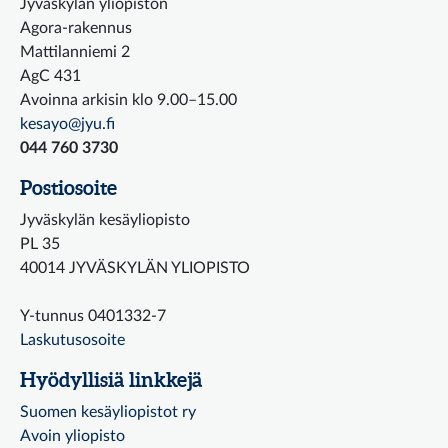
Jyväskylän yliopiston
Agora-rakennus
Mattilanniemi 2
AgC 431
Avoinna arkisin klo 9.00–15.00
kesayo@jyu.fi
044 760 3730
Postiosoite
Jyväskylän kesäyliopisto
PL 35
40014 JYVÄSKYLÄN YLIOPISTO
Y-tunnus 0401332-7
Laskutusosoite
Hyödyllisiä linkkejä
Suomen kesäyliopistot ry
Avoin yliopisto