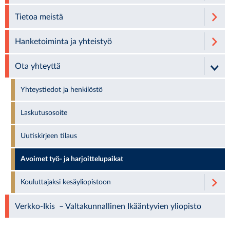
Tietoa meistä
Hanketoiminta ja yhteistyö
Ota yhteyttä
Yhteystiedot ja henkilöstö
Laskutusosoite
Uutiskirjeen tilaus
Avoimet työ- ja harjoittelupaikat
Kouluttajaksi kesäyliopistoon
Verkko-Ikis – Valtakunnallinen Ikääntyvien yliopisto