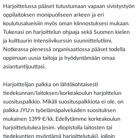
Harjoittelussa pääset tutustumaan vapaan sivistystyön
oppilaitoksen monipuoliseen arkeen ja eri
koulutusalueisiin myös oman kiinnostuksesi mukaan.
Tukenasi on harjoittelun ohjaaja sekä Suomen kielen
ja kulttuurin intensiivikurssin suunnittelutiimi.
Notkeassa pienessä organisaatiossa pääset todella
oppimaan uusia taitoja ja hyödyntämään omaa
asiantuntijuuttasi.
Harjoittelijan palkka on lähtökohtaisesti
tiedekunnan/laitoksen/korkeakoulun harjoittelun
suosituspalkkio. Mikäli suosituspalkkiota ei ole, on
palkka JYU:n työelämäpalveluiden suosituksen
mukainen 1399 €/kk. Edellytämme korkeakoulun
harjoittelutukea (esim. yliopistolla laitosten tai
tiedekuntien myöntämä harjoittelutuki), jolloin