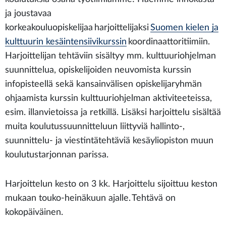
ja joustavaa
korkeakouluopiskelijaa harjoittelijaksi
Suomen kielen ja
kulttuurin kesäintensiivikurssin
koordinaattoritiimiin.
Harjoittelijan tehtäviin sisältyy mm. kulttuuriohjelman
suunnittelua, opiskelijoiden neuvomista kurssin
infopisteellä sekä kansainvälisen opiskelijaryhmän
ohjaamista kurssin kulttuuriohjelman aktiviteeteissa,
esim. illanvietoissa ja retkillä. Lisäksi harjoittelu sisältää
muita koulutussuunnitteluun liittyviä hallinto-,
suunnittelu- ja viestintätehtäviä kesäyliopiston muun
koulutustarjonnan parissa.
Harjoittelun kesto on 3 kk. Harjoittelu sijoittuu keston
mukaan touko-heinäkuun ajalle. Tehtävä on
kokopäiväinen.