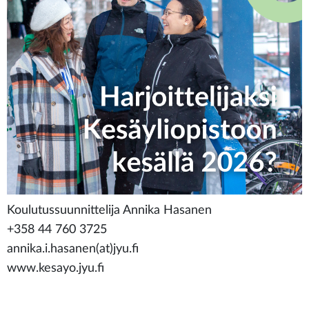
Koulutussuunnittelija Annika Hasanen
+358 44 760 3725
annika.i.hasanen(at)jyu.fi
www.kesayo.jyu.fi