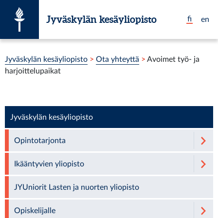
Siirry suoraan sisältöön
Jyväskylän kesäyliopisto
fi
en
Olet tässä:
Jyväskylän kesäyliopisto
>
Ota yhteyttä
>
Avoimet työ- ja
harjoittelupaikat
Jyväskylän kesäyliopisto
Opintotarjonta
Ikääntyvien yliopisto
JYUniorit Lasten ja nuorten yliopisto
Opiskelijalle