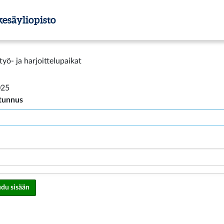
esäyliopisto
yö- ja harjoittelupaikat
025
ätunnus