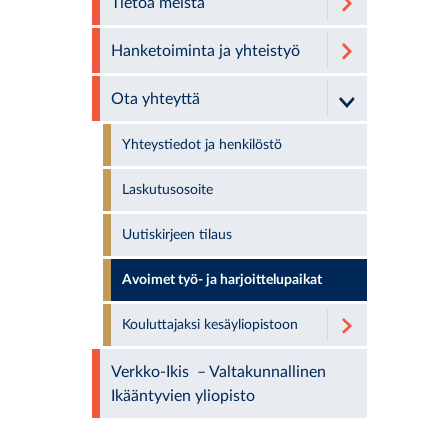
Tietoa meistä
Hanketoiminta ja yhteistyö
Ota yhteyttä
Yhteystiedot ja henkilöstö
Laskutusosoite
Uutiskirjeen tilaus
Avoimet työ- ja harjoittelupaikat
Kouluttajaksi kesäyliopistoon
Verkko-Ikis – Valtakunnallinen
Ikääntyvien yliopisto