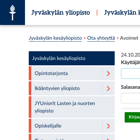
Siirry suoraan sisältöön
Jyväskylän yliopisto
|
Jyväskylän k
Olet tässä:
Jyväskylän kesäyliopisto
>
Ota yhteyttä
>
Avoimet t
24.10.2
Jyväskylän kesäyliopisto
Käyttäj
Opintotarjonta
Salasana
Ikääntyvien yliopisto
JYUniorit Lasten ja nuorten
yliopisto
Opiskelijalle