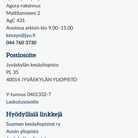
Agora-rakennus
Mattilanniemi 2
AgC 431
Avoinna arkisin klo 9.00–15.00
kesayo@jyu.fi
044 760 3730
Postiosoite
Jyväskylän kesäyliopisto
PL 35
40014 JYVÄSKYLÄN YLIOPISTO
Y-tunnus 0401332-7
Laskutusosoite
Hyödyllisiä linkkejä
Suomen kesäyliopistot ry
Avoin yliopisto