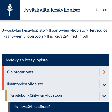
Siirry suoraan sisältöön
Jyväskylän kesäyliopisto
fi
en
Olet tässä:
Jyväskylän kesäyliopisto
>
Ikääntyvien yliopisto
>
Tervetuloa
Ikääntyvien yliopistoon
>
Ikis_kevat24_nettiin.pdf
Jyväskylän kesäyliopisto
Opintotarjonta
Ikääntyvien yliopisto
Tervetuloa Ikääntyvien yliopistoon
Ikis_kevat24_nettiin.pdf