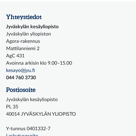
Yhteystiedot
Jyväskylän kesäyliopisto
Jyväskylän yliopiston
Agora-rakennus
Mattilanniemi 2
AgC 431
Avoinna arkisin klo 9.00–15.00
kesayo@jyu.fi
044 760 3730
Postiosoite
Jyväskylän kesäyliopisto
PL 35
40014 JYVÄSKYLÄN YLIOPISTO
Y-tunnus 0401332-7