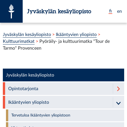
Siirry suoraan sisältöön
Jyväskylän kesäyliopisto
fi
en
Olet tässä:
Jyväskylän kesäyliopisto
>
Ikääntyvien yliopisto
>
Kulttuurimatkat
>
Pyöräily- ja kulttuurimatka "Tour de
Tarmo" Provenceen
Jyväskylän kesäyliopisto
Opintotarjonta
Ikääntyvien yliopisto
Tervetuloa Ikääntyvien yliopistoon