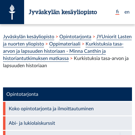
Siirry suoraan sisältöön
Jyväskylän kesäyliopisto
fi
en
Olet tässä:
Jyväskylän kesäyliopisto
>
Opintotarjonta
>
JYUniorit Lasten
ja nuorten yliopisto
>
Oppimateriaali
>
Kurkistuksia tasa-
arvon ja lapsuuden historiaan - Minna Canthin ja
historiantutkimuksen matkassa
>
Kurkistuksia tasa-arvon ja
lapsuuden historiaan
Opintotarjonta
Koko opintotarjonta ja ilmoittautuminen
Abi- ja lukiolaiskurssit