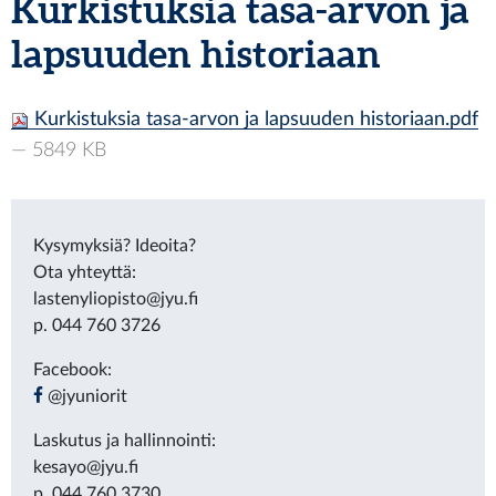
Kurkistuksia tasa-arvon ja
lapsuuden historiaan
Kurkistuksia tasa-arvon ja lapsuuden historiaan.pdf
— 5849 KB
Kysymyksiä? Ideoita?
Ota yhteyttä:
lastenyliopisto@jyu.fi
p. 044 760 3726
Facebook:
@jyuniorit
Laskutus ja hallinnointi:
kesayo@jyu.fi
p. 044 760 3730