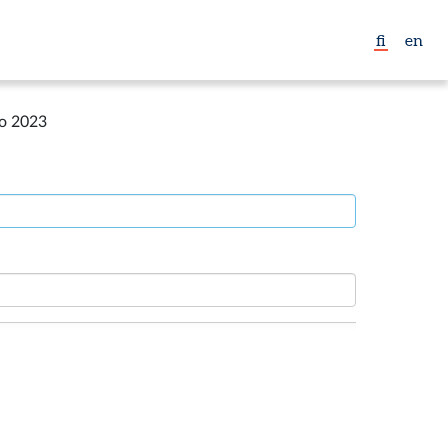
fi
en
to 2023