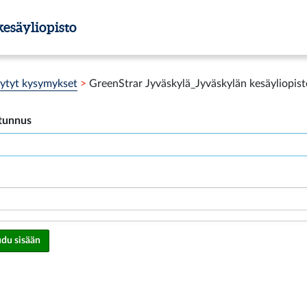
esäyliopisto
sytyt kysymykset
>
GreenStrar Jyväskylä_Jyväskylän kesäyliopis
ätunnus