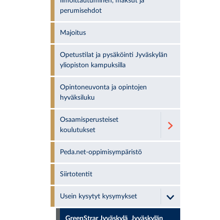
Ilmoittautuminen, maksut ja
perumisehdot
Majoitus
Opetustilat ja pysäköinti Jyväskylän
yliopiston kampuksilla
Opintoneuvonta ja opintojen
hyväksiluku
Osaamisperusteiset
koulutukset
Peda.net-oppimisympäristö
Siirtotentit
Usein kysytyt kysymykset
GreenStrar Jyväskylä_Jyväskylän