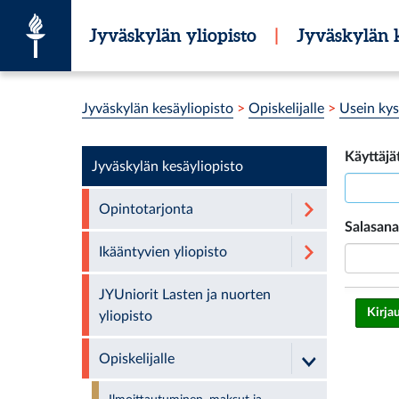
Siirry suoraan sisältöön
Jyväskylän yliopisto
|
Jyväskylän k
Olet tässä:
Jyväskylän kesäyliopisto
>
Opiskelijalle
>
Usein ky
Käyttäj
Jyväskylän kesäyliopisto
Opintotarjonta
Salasana
Ikääntyvien yliopisto
JYUniorit Lasten ja nuorten
yliopisto
Opiskelijalle