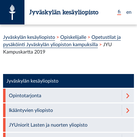
Siirry suoraan sisältöön
Jyväskylän kesäyliopisto
fi
en
Olet tässä:
Jyväskylän kesäyliopisto
>
Opiskelijalle
>
Opetustilat ja
pysäköinti Jyväskylän yliopiston kampuksilla
>
JYU
Kampuskartta 2019
Jyväskylän kesäyliopisto
Opintotarjonta
Ikääntyvien yliopisto
JYUniorit Lasten ja nuorten yliopisto