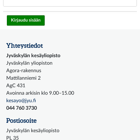
Yhteystiedot
Jyväskylän kesäyliopisto
Jyväskylän yliopiston
Agora-rakennus
Mattilanniemi 2
AgC 431
Avoinna arkisin klo 9.00–15.00
kesayo@jyu.fi
044 760 3730
Postiosoite
Jyväskylän kesäyliopisto
PL 35