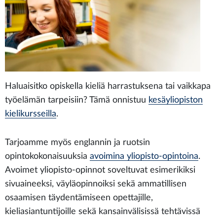
Haluaisitko opiskella kieliä harrastuksena tai vaikkapa
työelämän tarpeisiin? T
ämä onnistuu
kesäyliopiston
kielikursseilla
.
Tarjoamme myös englannin ja ruotsin
opintokokonaisuuksia
a
voimina yliopisto-opintoina
.
Avoimet yliopisto-opinnot soveltuvat esimerikiksi
sivuaineeksi, väyläopinnoiksi sekä ammatillisen
osaamisen täydentämiseen opettajille,
kieliasiantuntijoille sekä kansainvälisissä tehtävissä