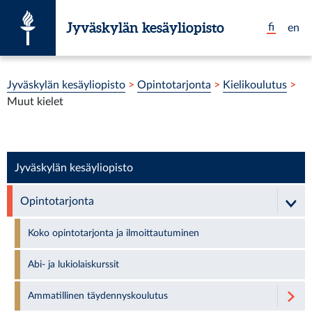
Siirry suoraan sisältöön
Jyväskylän kesäyliopisto
fi
en
Olet tässä:
Jyväskylän kesäyliopisto
>
Opintotarjonta
>
Kielikoulutus
>
Muut kielet
Jyväskylän kesäyliopisto
Opintotarjonta
Koko opintotarjonta ja ilmoittautuminen
Abi- ja lukiolaiskurssit
Ammatillinen täydennyskoulutus