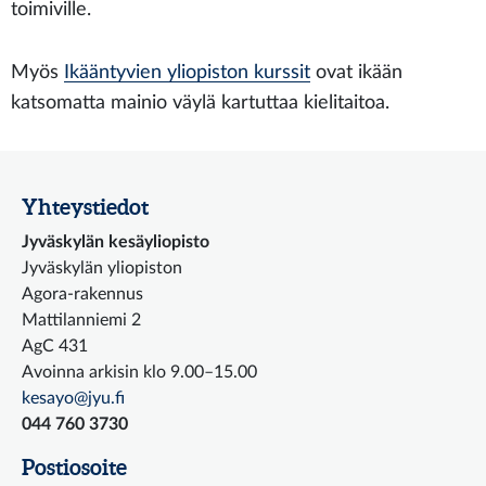
toimiville.
Myös
Ikääntyvien yliopiston kurssit
ovat ikään
katsomatta mainio väylä
kartuttaa kielitaitoa
.
Yhteystiedot
Jyväskylän kesäyliopisto
Jyväskylän yliopiston
Agora-rakennus
Mattilanniemi 2
AgC 431
Avoinna arkisin klo 9.00–15.00
kesayo@jyu.fi
044 760 3730
Postiosoite