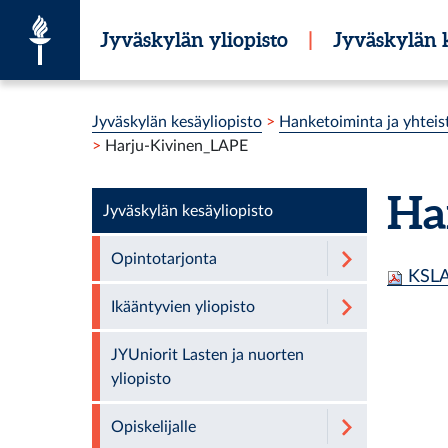
Siirry suoraan sisältöön
Jyväskylän yliopisto
|
Jyväskylän k
Olet tässä:
Jyväskylän kesäyliopisto
>
Hanketoiminta ja yhteis
>
Harju-Kivinen_LAPE
Ha
Jyväskylän kesäyliopisto
Opintotarjonta
KSLAP
Ikääntyvien yliopisto
JYUniorit Lasten ja nuorten
yliopisto
Opiskelijalle