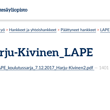
esäyliopisto
työ
>
Hankkeet ja yhteishankkeet
>
Päättyneet hankkeet
>
LAPE -
rju-Kivinen_LAPE
E_koulutussarja_7.12.2017_Harju-Kivinen2.pdf
— 1401