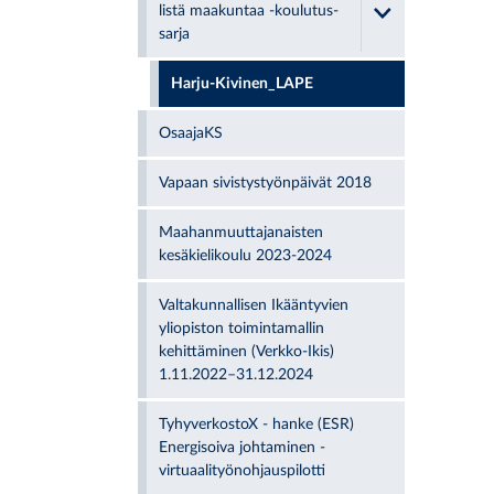
listä maa­kun­taa -kou­lu­tus­
sar­ja
Harju-Kivinen_LAPE
OsaajaKS
Vapaan sivistystyönpäivät 2018
Maahanmuuttajanaisten
kesäkielikoulu 2023-2024
Valtakunnallisen Ikääntyvien
yliopiston toimintamallin
kehittäminen (Verkko-Ikis)
1.11.2022–31.12.2024
TyhyverkostoX - hanke (ESR)
Energisoiva johtaminen -
virtuaalityönohjauspilotti