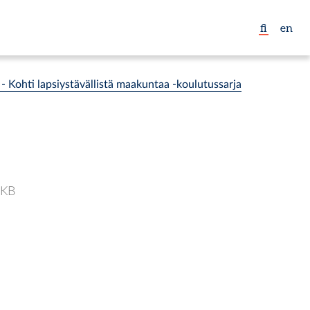
fi
en
 Koh­ti lap­siys­tä­väl­listä maa­kun­taa -kou­lu­tus­sar­ja
 KB