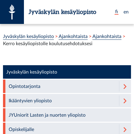
Siirry suoraan sisältöön
Jyväskylän kesäyliopisto
fi
en
Olet tässä:
Jyväskylän kesäyliopisto
>
Ajankohtaista
>
Ajankohtaista
>
Kerro kesäyliopistolle koulutusehdotuksesi
Jyväskylän kesäyliopisto
Opintotarjonta
Ikääntyvien yliopisto
JYUniorit Lasten ja nuorten yliopisto
Opiskelijalle