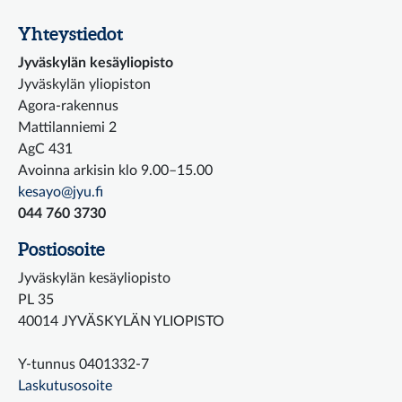
Yhteystiedot
Jyväskylän kesäyliopisto
Jyväskylän yliopiston
Agora-rakennus
Mattilanniemi 2
AgC 431
Avoinna arkisin klo 9.00–15.00
kesayo@jyu.fi
044 760 3730
Postiosoite
Jyväskylän kesäyliopisto
PL 35
40014 JYVÄSKYLÄN YLIOPISTO
Y-tunnus 0401332-7
Laskutusosoite