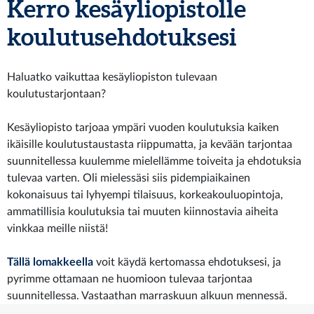
Kerro kesäyliopistolle
koulutusehdotuksesi
Haluatko vaikuttaa kesäyliopiston tulevaan
koulutustarjontaan?
Kesäyliopisto tarjoaa ympäri vuoden koulutuksia kaiken
ikäisille koulutustaustasta riippumatta, ja kevään tarjontaa
suunnitellessa kuulemme mielellämme toiveita ja ehdotuksia
tulevaa varten. Oli mielessäsi siis pidempiaikainen
kokonaisuus tai lyhyempi tilaisuus, korkeakouluopintoja,
ammatillisia koulutuksia tai muuten kiinnostavia aiheita
vinkkaa meille niistä!
Tällä lomakkeella
voit käydä kertomassa ehdotuksesi, ja
pyrimme ottamaan ne huomioon tulevaa tarjontaa
suunnitellessa. Vastaathan marraskuun alkuun mennessä.