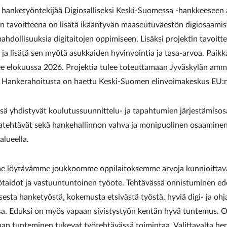
hanketyöntekijää Digiosalliseksi Keski-Suomessa -hankkeeseen a
 tavoitteena on lisätä ikääntyvän maaseutuväestön digiosaamista,
mahdollisuuksia digitaitojen oppimiseen. Lisäksi projektin tavoi
 ja lisätä sen myötä asukkaiden hyvinvointia ja tasa-arvoa. Paikk
e elokuussa 2026. Projektia tulee toteuttamaan Jyväskylän amma
 Hankerahoitusta on haettu Keski-Suomen elinvoimakeskus EU:
sä yhdistyvät koulutussuunnittelu- ja tapahtumien järjestämiso
tehtävät sekä hankehallinnon vahva ja monipuolinen osaaminen. 
lueella.
 löytävämme joukkoomme oppilaitoksemme arvoja kunnioittavan 
ötaidot ja vastuuntuntoinen työote. Tehtävässä onnistuminen ed
isesta hanketyöstä, kokemusta etsivästä työstä, hyviä digi- ja ohj
ssa. Eduksi on myös vapaan sivistystyön kentän hyvä tuntemus
n tunteminen tukevat työtehtävässä toimintaa. Valittavalta henk