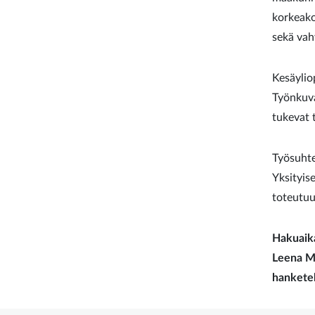
korkeako
sekä vah
Kesäylio
Työnkuva
tukevat 
Työsuhte
Yksityis
toteutuu
Hakuaika
Leena Me
hankete