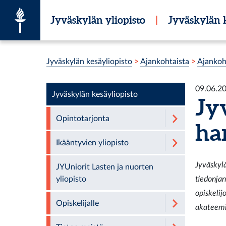
Siirry suoraan sisältöön
Jyväskylän yliopisto
|
Jyväskylän k
Olet tässä:
Jyväskylän kesäyliopisto
>
Ajankohtaista
>
Ajankoh
09.06.2
Jyväskylän kesäyliopisto
Jyv
Opintotarjonta
ha
Ikääntyvien yliopisto
Jyväskylä
JYUniorit Lasten ja nuorten
yliopisto
tiedonja
opiskeli
Opiskelijalle
akateemi