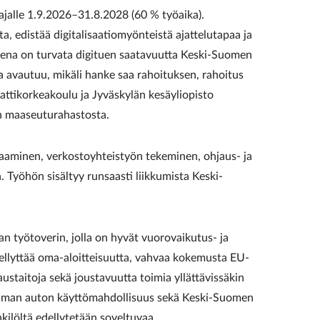
jalle 1.9.2026–31.8.2028 (60 % työaika).
 edistää digitalisaatiomyönteistä ajattelutapaa ja
tteena on turvata digituen saatavuutta Keski-Suomen
a avautuu, mikäli hanke saa rahoituksen, rahoitus
ttikorkeakoulu ja Jyväskylän kesäyliopisto
n maaseuturahastosta.
saaminen, verkostoyhteistyön tekeminen, ohjaus- ja
Työhön sisältyy runsaasti liikkumista Keski-
työtoverin, jolla on hyvät vuorovaikutus- ja
ellyttää oma-aloitteisuutta, vahvaa kokemusta EU-
austaitoja sekä joustavuutta toimia yllättävissäkin
. Oman auton käyttömahdollisuus sekä Keski-Suomen
ilöltä edellytetään soveltuvaa