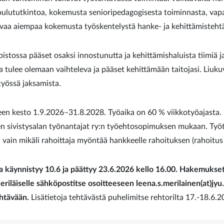
ulututkintoa, kokemusta senioripedagogisesta toiminnasta, vap
vaa aiempaa kokemusta työskentelystä hanke- ja kehittämistehtä
pistossa pääset osaksi innostunutta ja kehittämishaluista tiimiä 
 tulee olemaan vaihteleva ja pääset kehittämään taitojasi. Liuku
työssä jaksamista.
en kesto 1.9.2026–31.8.2028. Työaika on 60 % viikkotyöajasta.
en sivistysalan työnantajat ry:n työehtosopimuksen mukaan. Ty
 vain mikäli rahoittaja myöntää hankkeelle rahoituksen (rahoitu
 käynnistyy 10.6 ja päättyy 23.6.2026 kello 16.00. Hakemukset 
riläiselle sähköpostitse osoitteeseen leena.s.merilainen(at)jyu
htävään.
Lisätietoja tehtävästä puhelimitse rehtorilta 17.-18.6.