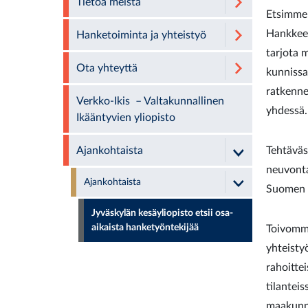
Tietoa meistä
Etsimme 
Hankkeen
Hanketoiminta ja yhteistyö
tarjota 
Ota yhteyttä
kunnissa
ratkenne
Verkko-Ikis – Valtakunnallinen
yhdessä.
Ikääntyvien yliopisto
Ajankohtaista
Tehtäväs
neuvonta
Ajankohtaista
Suomen a
Jyväskylän kesäyliopisto etsii osa-
aikaista hanketyöntekijää
Toivomme
yhteisty
rahoitte
tilantei
maakunna