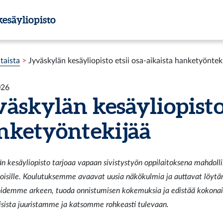
esäyliopisto
taista
>
Jyväskylän kesäyliopisto etsii osa-aikaista hanketyöntek
026
äskylän kesäyliopisto 
nketyöntekijää
n kesäyliopisto tarjoaa vapaan sivistystyön oppilaitoksena mahdolli
noisille. Koulutuksemme avaavat uusia näkökulmia ja auttavat löytä
joidemme arkeen, tuoda onnistumisen kokemuksia ja edistää kokonai
sista juuristamme ja katsomme rohkeasti tulevaan.