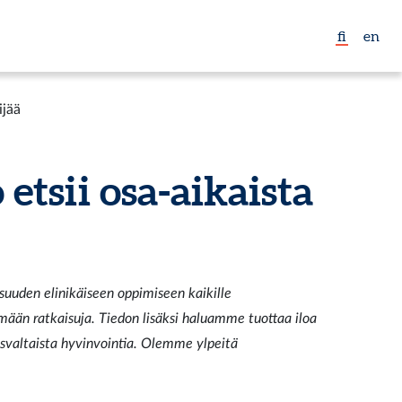
fi
en
ijää
etsii osa-aikaista
suuden elinikäiseen oppimiseen kaikille
mään ratkaisuja. Tiedon lisäksi haluamme tuottaa iloa
svaltaista hyvinvointia. Olemme ylpeitä